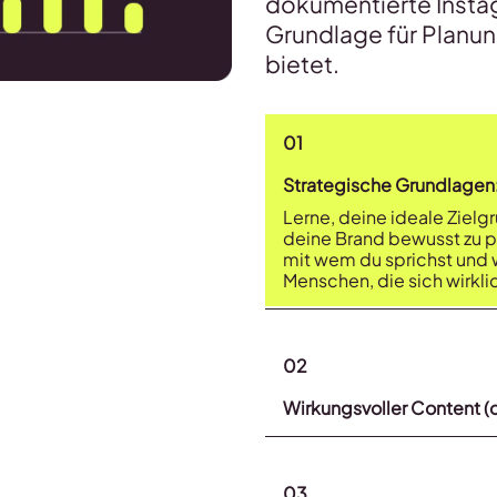
dokumentierte Instag
Grundlage für Planu
bietet.
01
Strategische Grundlagen:
Lerne, deine ideale Zielg
deine Brand bewusst zu pos
mit wem du sprichst und w
Menschen, die sich wirklic
02
Wirkungsvoller Content (
03