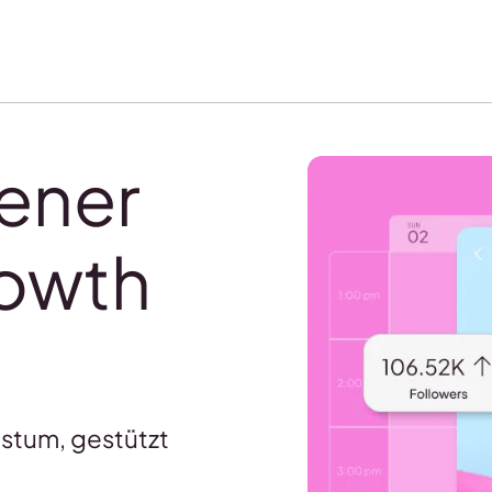
tener
rowth
stum, gestützt