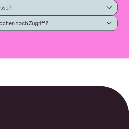
isse?
ochen noch Zugriff?