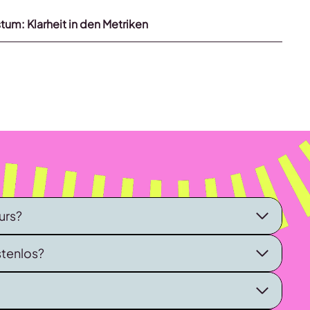
m: Klarheit in den Metriken
urs?
ostenlos?