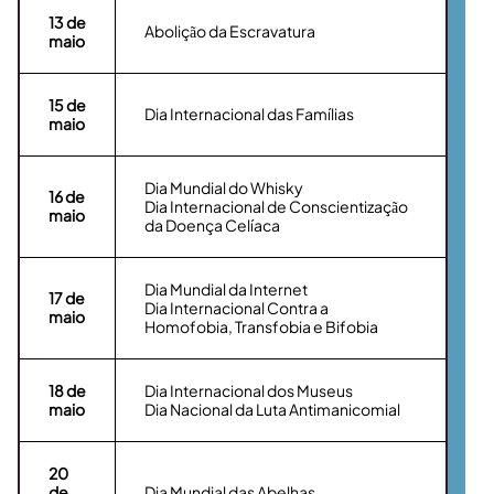
13 de
Abolição da Escravatura
maio
15
de
Dia Internacional das Famílias
maio
Dia Mundial do Whisky
16
de
Dia Internacional de Conscientização
maio
da Doença Celíaca
Dia Mundial da Internet
17
de
Dia Internacional Contra a
maio
Homofobia, Transfobia e Bifobia
18
de
Dia Internacional dos Museus
maio
Dia Nacional da Luta Antimanicomial
20
de
Dia Mundial das Abelhas