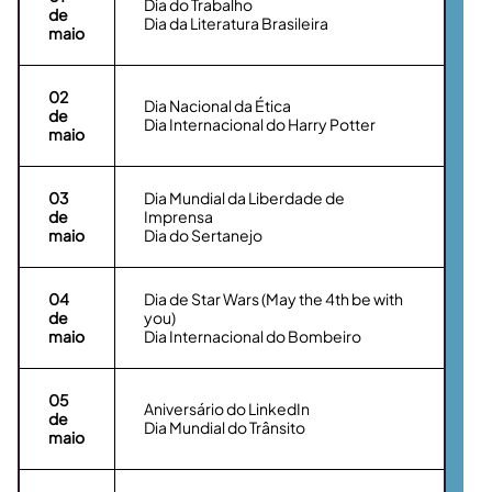
Dia do Trabalho
de
Dia da Literatura Brasileira
maio
02
Dia Nacional da Ética
de
Dia Internacional do Harry Potter
maio
03
Dia Mundial da Liberdade de
de
Imprensa
maio
Dia do Sertanejo
04
Dia de Star Wars (May the 4th be with
de
you)
maio
Dia Internacional do Bombeiro
05
Aniversário do LinkedIn
de
Dia Mundial do Trânsito
maio