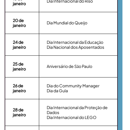
Dia Internacional do Riso
janeiro
20
de
Dia Mundial do Queijo
janeiro
24
de
Dia Internacional da Educação
janeiro
Dia Nacional dos Aposentados
25
de
Aniversário de São Paulo
janeiro
26
de
Dia do Community Manager
janeiro
Dia da Gula
Dia Internacional da Proteção de
28
de
Dados
janeiro
Dia Internacional do LEGO