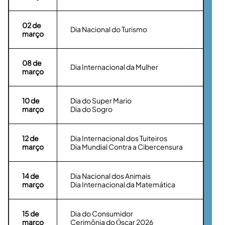
02
de
Dia Nacional do Turismo
março
08
de
Dia Internacional da Mulher
março
10
de
Dia do Super Mario
março
Dia do Sogro
12
de
Dia Internacional dos Tuiteiros
março
Dia Mundial Contra a Cibercensura
14
de
Dia Nacional dos Animais
março
Dia Internacional da Matemática
15
de
Dia do Consumidor
março
Cerimônia do Óscar 2026