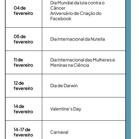
Dia Mundial da luta contra o
04
de
Câncer
fevereiro
Aniversário de Criação do
Facebook
05
de
Dia Internacional da Nutella
fevereiro
11
de
Dia Internacional das Mulheres e
fevereiro
Meninas na Ciência
12
de
Dia de Darwin
fevereiro
14
de
Valentine’s Day
fevereiro
14-17
de
Carnaval
fevereiro