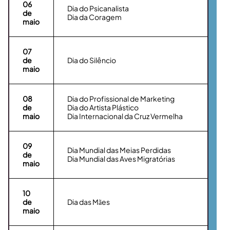
06
Dia do Psicanalista
de
Dia da Coragem
maio
07
de
Dia do Silêncio
maio
08
Dia do Profissional de Marketing
de
Dia do Artista Plástico
maio
Dia Internacional da Cruz Vermelha
09
Dia Mundial das Meias Perdidas
de
Dia Mundial das Aves Migratórias
maio
10
de
Dia das Mães
maio