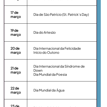
17
de
Dia de São Patrício (St. Patrick’s Day)
março
19
de
Dia do Artesão
março
20
de
Dia Internacional da Felicidade
março
Início do Outono
Dia Internacional da Síndrome de
21
de
Down
março
Dia Mundial da Poesia
22
de
Dia Mundial da Água
março
23
de