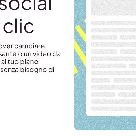
social
clic
 dover cambiare
ssante o un video da
al tuo piano
 senza bisogno di