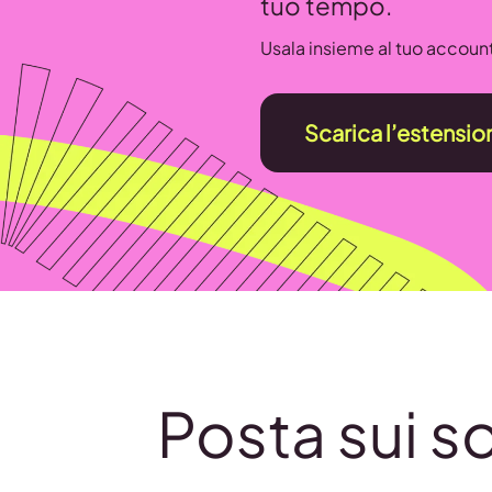
tuo tempo.
Usala insieme al tuo accoun
Scarica l’estensio
Posta sui s