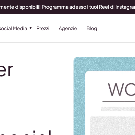
lmente disponibili! Programma adesso i tuoi Reel di Instag
Social Media
Prezzi
Agenzie
Blog
er