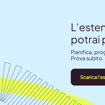
L’este
potrai 
Pianifica, pr
Prova subito.
Scarica l’e