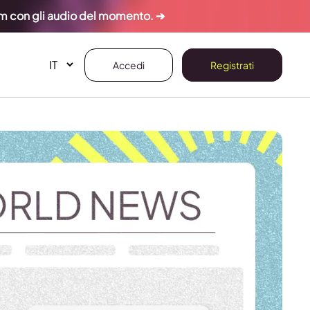
ram con gli audio del momento. ➔
Accedi
Registrati