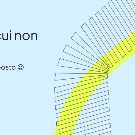
ui non
posto 😉.