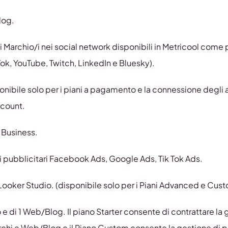
log.
i Marchio/i nei social network disponibili in Metricool come 
Tok, YouTube, Twitch, LinkedIn e Bluesky).
onibile solo per i piani a pagamento e la connessione degli 
ccount.
 Business.
zi pubblicitari Facebook Ads, Google Ads, Tik Tok Ads.
Looker Studio. (disponibile solo per i Piani Advanced e Cust
e di 1 Web/Blog. Il piano Starter consente di contrattare la 
rchi e Web/Blog e il Piano Custom consente la gestione di p