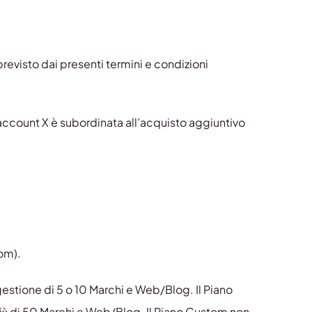
previsto dai presenti termini e condizioni
account X è subordinata all’acquisto aggiuntivo
om).
gestione di 5 o 10 Marchi e Web/Blog. Il Piano
iù di 50 Marchi e Web/Blog. Il Piano Custom non