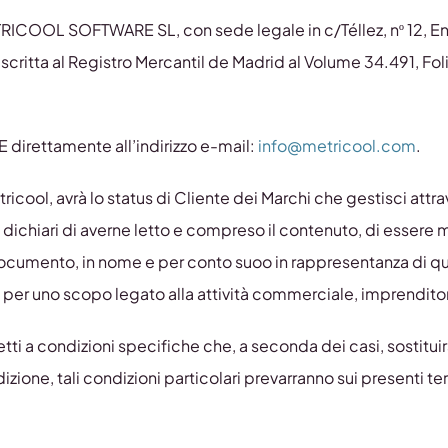
 METRICOOL SOFTWARE SL, con sede legale in c/Téllez, nº 12, 
critta al Registro Mercantil de Madrid al Volume 34.491, Fol
irettamente all’indirizzo e-mail:
info@metricool.com
.
etricool, avrà lo status di Cliente dei Marchi che gestisci att
, dichiari di averne letto e compreso il contenuto, di essere
documento, in nome e per conto suoo in rappresentanza di qua
ol per uno scopo legato alla attività commerciale, imprendit
etti a condizioni specifiche che, a seconda dei casi, sostit
izione, tali condizioni particolari prevarranno sui presenti te