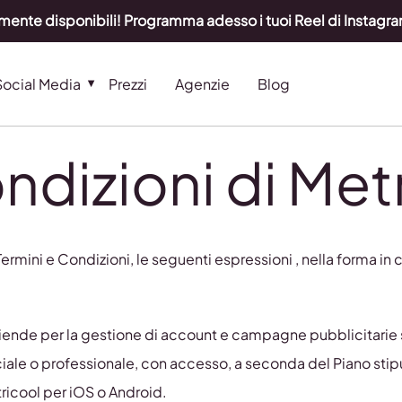
lmente disponibili! Programma adesso i tuoi Reel di Instag
Social Media
Prezzi
Agenzie
Blog
ndizioni di Met
 Termini e Condizioni, le seguenti espressioni , nella forma in 
aziende per la gestione di account e campagne pubblicitarie s
le o professionale, con accesso, a seconda del Piano stipula
ricool per iOS o Android.