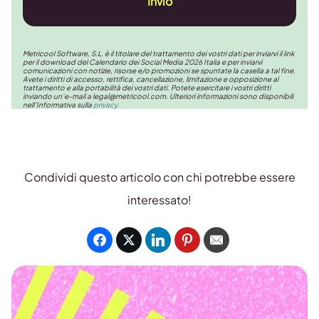
Invio
Metricool Software, S.L. è il titolare del trattamento dei vostri dati per inviarvi il link
per il download del Calendario dei Social Media 2026 Italia e per inviarvi
comunicazioni con notizie, risorse e/o promozioni se spuntate la casella a tal fine.
Avete i diritti di accesso, rettifica, cancellazione, limitazione e opposizione al
trattamento e alla portabilità dei vostri dati. Potete esercitare i vostri diritti
inviando un’e-mail a
legal@metricool.com
. Ulteriori informazioni sono disponibili
nell’Informativa sulla
privacy.
Condividi questo articolo con chi potrebbe essere
interessato!