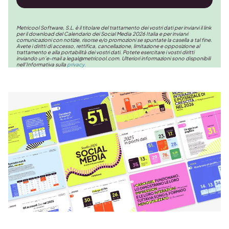
Metricool Software, S.L. è il titolare del trattamento dei vostri dati per inviarvi il link
per il download del Calendario dei Social Media 2026 Italia e per inviarvi
comunicazioni con notizie, risorse e/o promozioni se spuntate la casella a tal fine.
Avete i diritti di accesso, rettifica, cancellazione, limitazione e opposizione al
trattamento e alla portabilità dei vostri dati. Potete esercitare i vostri diritti
inviando un’e-mail a
legal@metricool.com
. Ulteriori informazioni sono disponibili
nell’Informativa sulla
privacy.