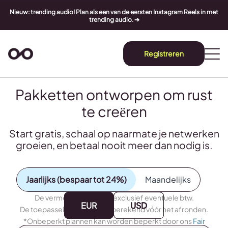
Nieuw: trending audio! Plan als een van de eersten Instagram Reels in met
trending audio. ➔
Registreren
Pakketten ontworpen om rust
te creëren
Start gratis, schaal op naarmate je netwerken
groeien, en betaal nooit meer dan nodig is.
Jaarlijks (bespaar tot 24%)
Maandelijks
De vermelde prijzen zijn exclusief eventuele btw.
EUR
EUR
USD
USD
De toepasselijke btw wordt berekend vóór het afronden.
*Onbeperkt plannen kan worden beperkt door ons
Fair