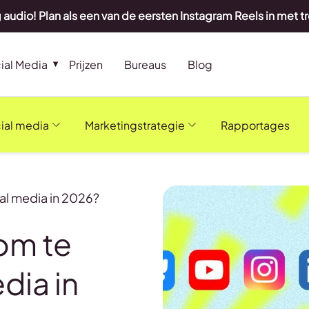
 audio! Plan als een van de eersten Instagram Reels in met t
ial Media
Prijzen
Bureaus
Blog
ial media
Marketingstrategie
Rapportages
ial media in 2026?
 om te
dia in