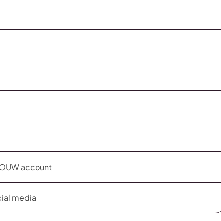
r JOUW account
cial media