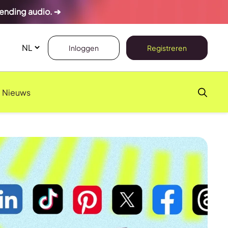
rending audio. ➔
Inloggen
Registreren
Nieuws