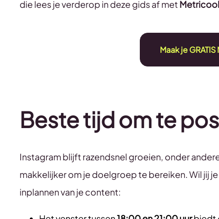
die lees je verderop in deze gids af met
Metricoo
Maak je GRATIS 
Beste tijd om te po
Instagram blijft razendsnel groeien, onder andere
makkelijker om je doelgroep te bereiken. Wil jij 
inplannen van je content:
Het venster tussen
18:00 en 21:00 uur
biedt 