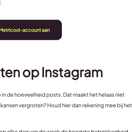
l
.
Metricool-account aan
sten op Instagram
 in de hoeveelheid posts. Dat maakt het helaas niet
je kansen vergroten? Houd hier dan rekening mee bij het
op elke dag van de week de hoogste betrokkenheid 