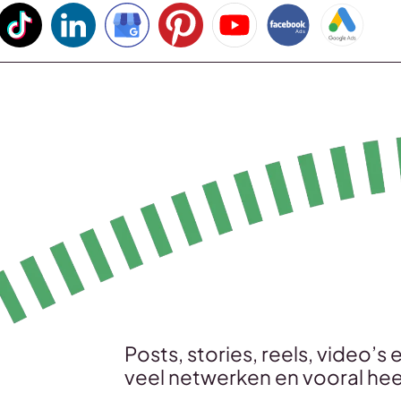
Posts, stories, reels, video’s
veel netwerken en vooral hee