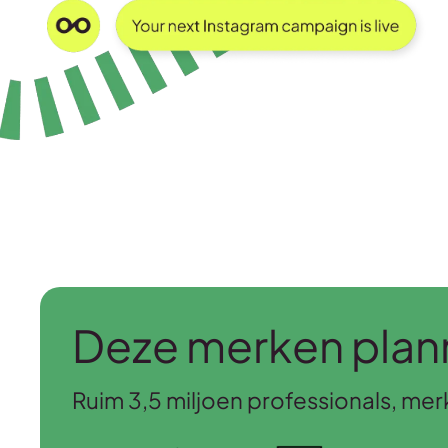
Deze merken plann
Ruim 3,5 miljoen professionals, me