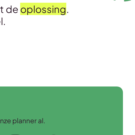
et de
oplossing
.
l.
ze planner al.