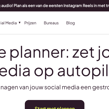
 audio! Plan als een van de eersten Instagram Reels in met t
ial Media
Prijzen
Bureaus
Blog
 planner: zet j
dia op autopi
nagen van jouw social media een gestr
Start met plannen