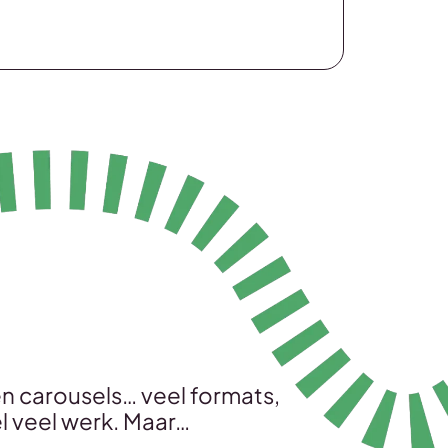
 en carousels… veel formats,
l veel werk. Maar…