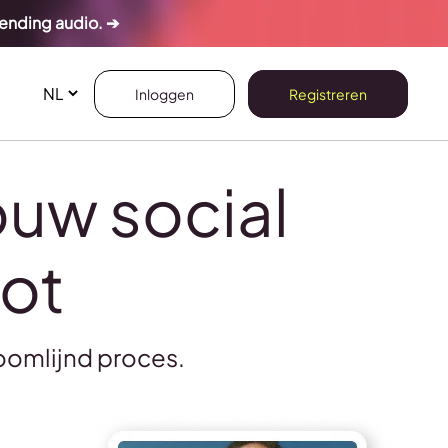
rending audio. ➔
Inloggen
Registreren
ouw social
lot
oomlijnd proces.