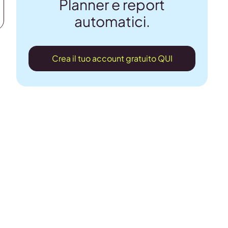
Planner e report
automatici.
Crea il tuo account gratuito QUI