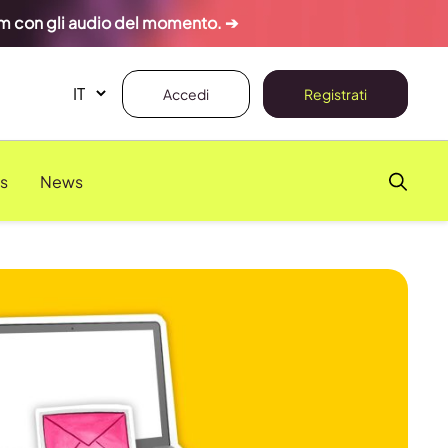
ram con gli audio del momento. ➔
Accedi
Registrati
s
News