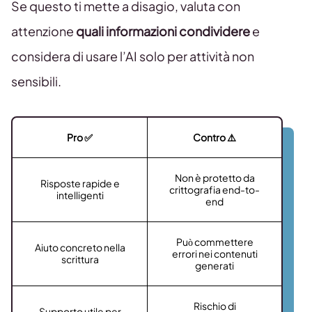
Se questo ti mette a disagio, valuta con
attenzione
quali informazioni condividere
e
considera di usare l’AI solo per attività non
sensibili.
Pro ✅
Contro ⚠️
Non è protetto da
Risposte rapide e
crittografia end-to-
intelligenti
end
Può commettere
Aiuto concreto nella
errori nei contenuti
scrittura
generati
Rischio di
Supporto utile per