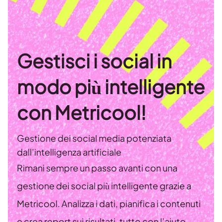
Gestisci i social in
modo più intelligente
con Metricool!
Gestione dei social media potenziata
dall’intelligenza artificiale
Rimani sempre un passo avanti con una
gestione dei social più intelligente grazie a
Metricool. Analizza i dati, pianifica i contenuti
e crea report sui risultati, tutto con l’aiuto