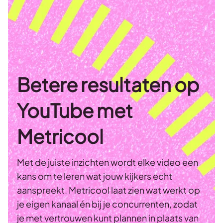
Betere resultaten op
YouTube met
Metricool
Met de juiste inzichten wordt elke video een
kans om te leren wat jouw kijkers echt
aanspreekt. Metricool laat zien wat werkt op
je eigen kanaal én bij je concurrenten, zodat
je met vertrouwen kunt plannen in plaats van