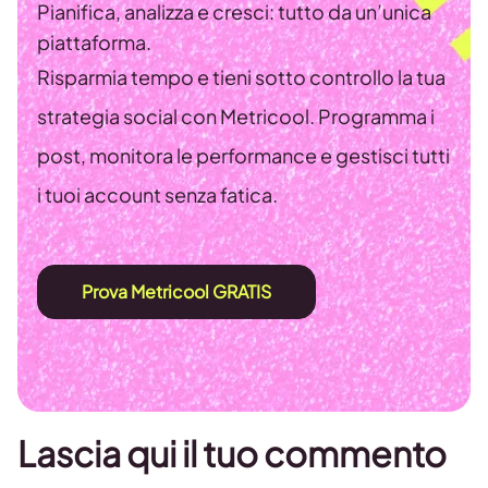
Pianifica, analizza e cresci: tutto da un’unica
piattaforma.
Risparmia tempo e tieni sotto controllo la tua
strategia social con Metricool. Programma i
post, monitora le performance e gestisci tutti
i tuoi account senza fatica.
Prova Metricool GRATIS
Lascia qui il tuo commento