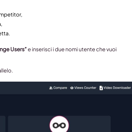
ompetitor,
,
etta.
nge Users”
e inserisci i due nomi utente che vuoi
llelo.