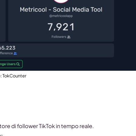
: TokCounter
re di follower TikTok in tempo reale.