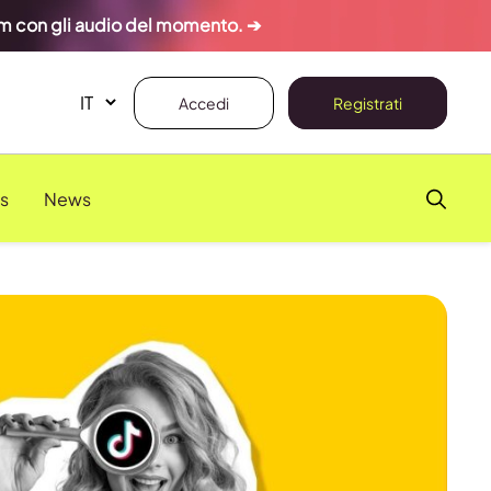
ram con gli audio del momento. ➔
Accedi
Registrati
s
News