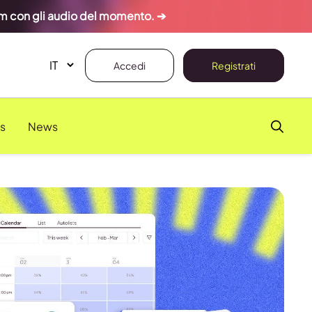
ram con gli audio del momento. ➔
Accedi
Registrati
s
News