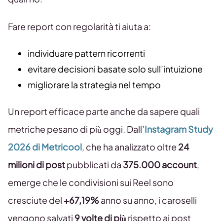
Fare report con regolarità ti aiuta a:
individuare pattern ricorrenti
evitare decisioni basate solo sull’intuizione
migliorare la strategia nel tempo
Un report efficace parte anche da sapere quali
metriche pesano di più oggi. Dall’
Instagram Study
2026 di Metricool
, che ha analizzato oltre
24
milioni di post
pubblicati da
375.000 account
,
emerge che le condivisioni sui Reel sono
cresciute del
+67,19%
anno su anno, i caroselli
vengono salvati
9 volte di più
rispetto ai post