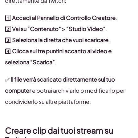
direttamente da Twitch:
1️⃣
Accedi al Pannello di Controllo Creatore
.
2️⃣
Vai su “Contenuto” > “Studio Video”
.
3️⃣
Seleziona la diretta che vuoi scaricare
.
4️⃣
Clicca sui tre puntini accanto al video e
seleziona “Scarica”
.
✅
Il file verrà scaricato direttamente sul tuo
computer
e potrai archiviarlo o modificarlo per
condividerlo su altre piattaforme.
Creare clip dai tuoi stream su