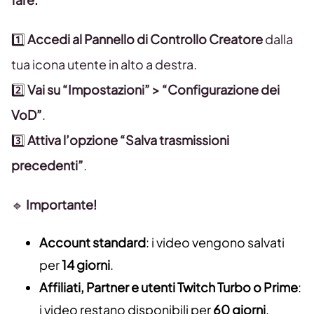
1️⃣
Accedi al Pannello di Controllo Creatore
dalla
tua icona utente in alto a destra.
2️⃣
Vai su “Impostazioni” > “Configurazione dei
VoD”
.
3️⃣
Attiva l’opzione “Salva trasmissioni
precedenti”
.
🔹
Importante!
Account standard
: i video vengono salvati
per
14 giorni
.
Affiliati, Partner e utenti Twitch Turbo o Prime
:
i video restano disponibili per
60 giorni
.