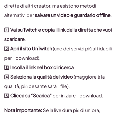
dirette di altri creator, ma esistono metodi
alternativi per
salvare un video e guardarlo offline
.
1️⃣
Vai su Twitch e copia il link della diretta che vuoi
scaricare
.
2️⃣
Apri il sito UnTwitch
(uno dei servizi più affidabili
per il download).
3️⃣
Incolla il link nel box di ricerca
.
4️⃣
Seleziona la qualità del video
(maggiore è la
qualità, più pesante sarà il file).
5️⃣
Clicca su “Scarica”
per iniziare il download.
Nota importante:
Se la live dura più di un’ora,