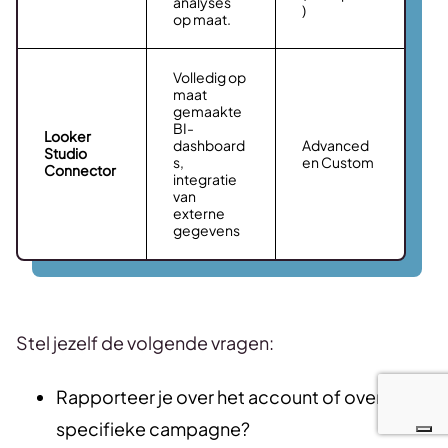
analyses
)
op maat.
Volledig op
maat
gemaakte
BI-
Looker
dashboard
Advanced
Studio
s,
en Custom
Connector
integratie
van
externe
gegevens
Stel jezelf de volgende vragen:
Rapporteer je over het account of over een
specifieke campagne?