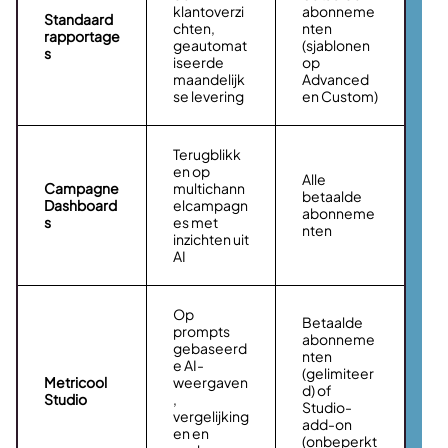
klantoverzi
abonneme
Standaard
chten,
nten
rapportage
geautomat
(sjablonen
s
iseerde
op
maandelijk
Advanced
se levering
en Custom)
Terugblikk
en op
Alle
Campagne
multichann
betaalde
Dashboard
elcampagn
abonneme
s
es met
nten
inzichten uit
AI
Op
Betaalde
prompts
abonneme
gebaseerd
nten
e AI-
(gelimiteer
Metricool
weergaven
d) of
Studio
,
Studio-
vergelijking
add-on
en en
(onbeperkt