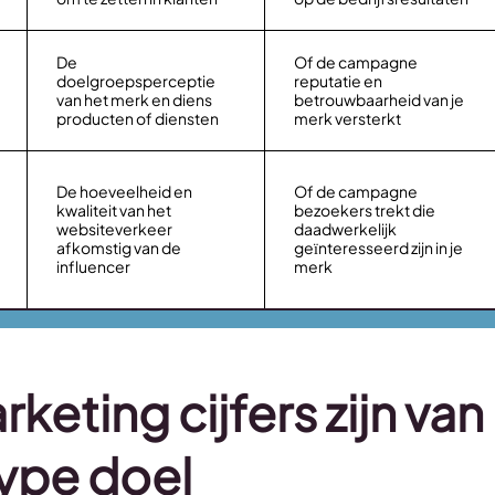
De
Of de campagne
doelgroepsperceptie
reputatie en
van het merk en diens
betrouwbaarheid van je
producten of diensten
merk versterkt
De hoeveelheid en
Of de campagne
kwaliteit van het
bezoekers trekt die
websiteverkeer
daadwerkelijk
afkomstig van de
geïnteresseerd zijn in je
influencer
merk
keting cijfers zijn van
type doel