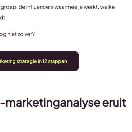
lgroep, de influencers waarmee je werkt, welke
dt.
og niet zo ver?
keting strategie in 12 stappen
r-marketinganalyse eruit