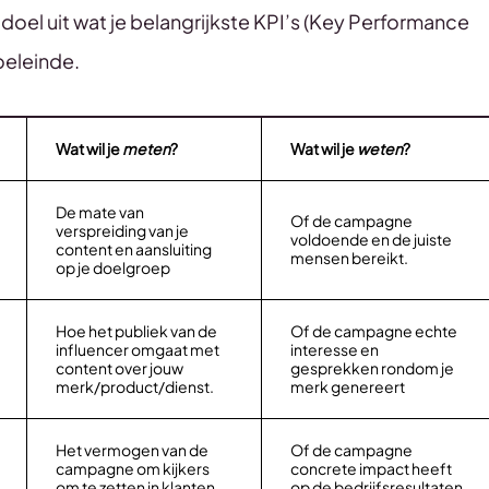
doel uit wat je belangrijkste KPI’s (Key Performance
doeleinde.
Wat wil je
meten
?
Wat wil je
weten
?
De mate van
Of de campagne
verspreiding van je
voldoende en de juiste
content en aansluiting
mensen bereikt.
op je doelgroep
Hoe het publiek van de
Of de campagne echte
influencer omgaat met
interesse en
content over jouw
gesprekken rondom je
merk/product/dienst.
merk genereert
Het vermogen van de
Of de campagne
campagne om kijkers
concrete impact heeft
om te zetten in klanten
op de bedrijfsresultaten