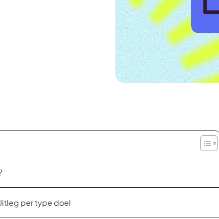
?
Uitleg per type doel