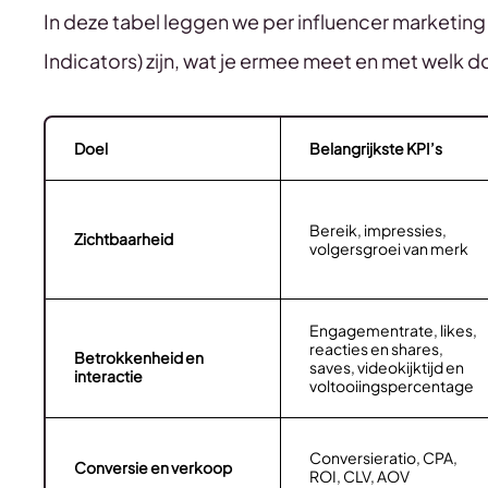
In deze tabel leggen we per influencer marketing 
Indicators) zijn, wat je ermee meet en met welk 
Doel
Belangrijkste KPI’s
Bereik, impressies,
Zichtbaarheid
volgersgroei van merk
Engagementrate, likes,
reacties en shares,
Betrokkenheid en
saves, videokijktijd en
interactie
voltooiingspercentage
Conversieratio, CPA,
Conversie en verkoop
ROI, CLV, AOV