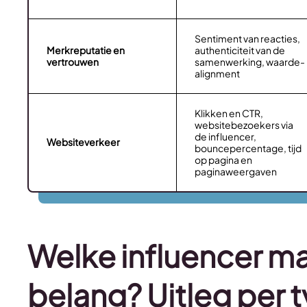
Sentiment van reacties,
Merkreputatie en
authenticiteit van de
vertrouwen
samenwerking, waarde-
alignment
Klikken en CTR,
websitebezoekers via
de influencer,
Websiteverkeer
bouncepercentage, tijd
op pagina en
paginaweergaven
Welke influencer mar
belang? Uitleg per 