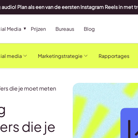
 audio! Plan als een van de eersten Instagram Reels in met t
ial Media
Prijzen
Bureaus
Blog
ial media
Marketingstrategie
Rapportages
jfers die je moet meten
g
ers die je