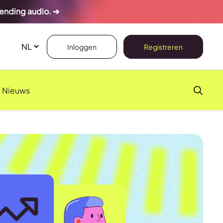
rending audio. ➔
Inloggen
Registreren
Nieuws