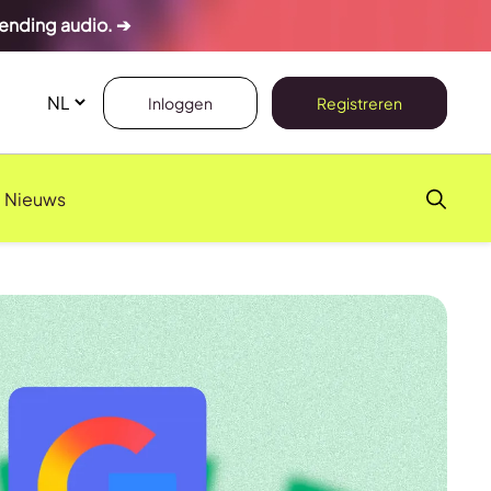
rending audio. ➔
Inloggen
Registreren
Nieuws