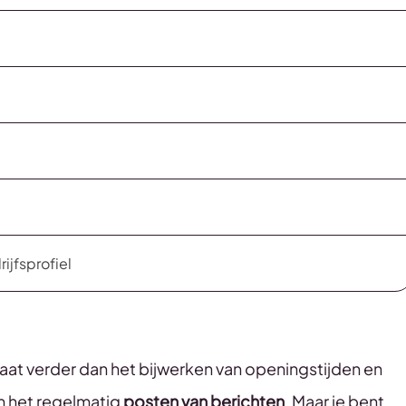
ijfsprofiel
aat verder dan het bijwerken van openingstijden en
 het regelmatig
posten van berichten
. Maar je bent