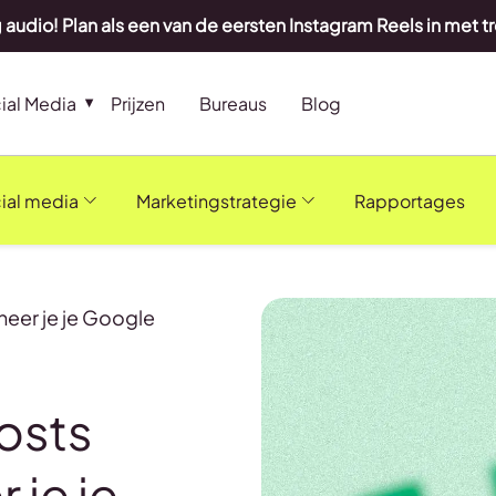
 audio! Plan als een van de eersten Instagram Reels in met t
ial Media
Prijzen
Bureaus
Blog
ial media
Marketingstrategie
Rapportages
eer je je Google
osts
 je je