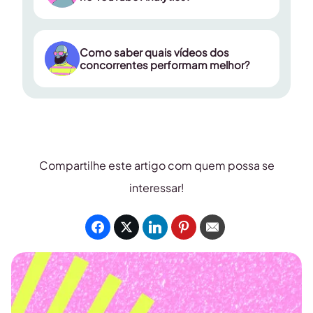
visualizações,
YouTube Analytics
crescimento de inscritos, engajamento,
Como saber quais vídeos dos
Metricool
frequência de publicação e desempenho
concorrentes performam melhor?
dos vídeos
Compartilhe este artigo com quem possa se
Metricool
“Mais populares”
interessar!
Metricool
engajamento, crescimento e
desempenho ao longo do tempo