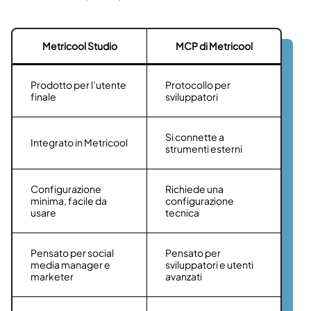
Metricool Studio
MCP di Metricool
Prodotto per l’utente
Protocollo per
finale
sviluppatori
Si connette a
Integrato in Metricool
strumenti esterni
Configurazione
Richiede una
minima, facile da
configurazione
usare
tecnica
Pensato per social
Pensato per
media manager e
sviluppatori e utenti
marketer
avanzati