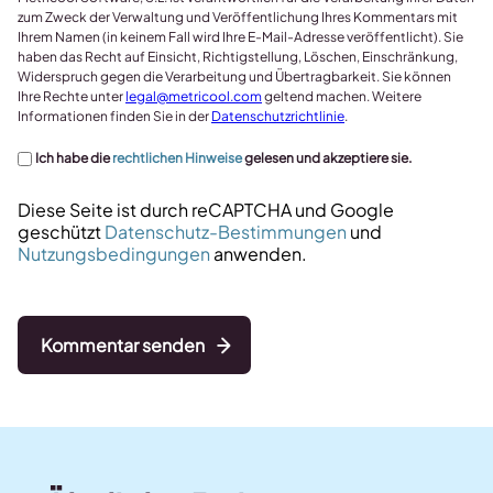
zum Zweck der Verwaltung und Veröffentlichung Ihres Kommentars mit
Ihrem Namen (in keinem Fall wird Ihre E-Mail-Adresse veröffentlicht). Sie
haben das Recht auf Einsicht, Richtigstellung, Löschen, Einschränkung,
Widerspruch gegen die Verarbeitung und Übertragbarkeit. Sie können
Ihre Rechte unter
legal@metricool.com
geltend machen. Weitere
Informationen finden Sie in der
Datenschutzrichtlinie
.
Ich habe die
rechtlichen Hinweise
gelesen und akzeptiere sie.
Diese Seite ist durch reCAPTCHA und Google
geschützt
Datenschutz-Bestimmungen
und
Nutzungsbedingungen
anwenden.
Kommentar senden