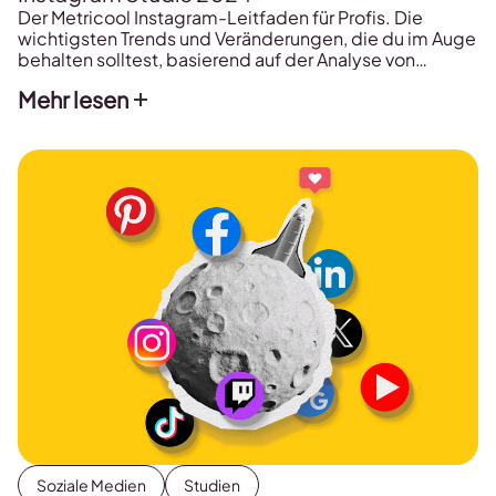
Der Metricool Instagram-Leitfaden für Profis. Die
wichtigsten Trends und Veränderungen, die du im Auge
behalten solltest, basierend auf der Analyse von
391.490 Konten, 5.608.075 Feed-Posts, 3.614.692
Mehr lesen
Reels und 23.626.298 Stories. Die jährliche Instagram-
Studie 2024 von Metricool ist endlich da! Sie ist dein
umfassender Leitfaden, um die Entwicklungen auf
Instagram besser zu verstehen – ganz gleich, […]
Soziale Medien
Studien