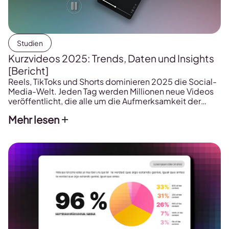
Studien
Kurzvideos 2025: Trends, Daten und Insights
[Bericht]
Reels, TikToks und Shorts dominieren 2025 die Social-
Media-Welt. Jeden Tag werden Millionen neue Videos
veröffentlicht, die alle um die Aufmerksamkeit der
Nutzer kämpfen. Aber welche Inhalte funktionieren
Mehr lesen
wirklich? Um das herauszufinden, haben wir über 5
Millionen Videos und 582.000 Accounts weltweit
analysiert. Die Studie zeigt, wie sich Kurzvideos
entwickeln und welche Strategien Marken und Creator
[…]