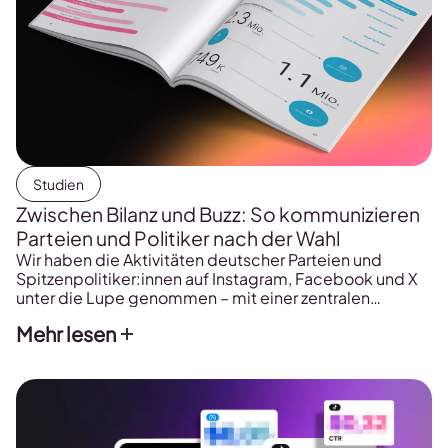
Studien
Zwischen Bilanz und Buzz: So kommunizieren
Parteien und Politiker nach der Wahl
Wir haben die Aktivitäten deutscher Parteien und
Spitzenpolitiker:innen auf Instagram, Facebook und X
unter die Lupe genommen – mit einer zentralen
Frage:Wie verändert sich politische Kommunikation
Mehr lesen
100 Tage nach der Bundestagswahl 2025? Spoiler:
Wer digital erfolgreich sein will, braucht heute mehr als
nur Präsenz. Sichtbarkeit entsteht durch klare Profile,
emotionale Botschaften und das richtige
Plattformverständnis. […]