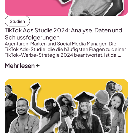
Studien
TikTok Ads Studie 2024: Analyse, Daten und
Schlussfolgerungen
Agenturen, Marken und Social Media Manager: Die
TikTok Ads-Studie, die die häufigsten Fragen zu deiner
TikTok-Werbe-Strategie 2024 beantwortet, ist da!
Erfahre: Dies sind nur einige der Fragen, die wir uns
Mehr lesen
gestellt und in der TikTok Ads Studie 2024 beantwortet
haben. Jetzt liegt es an dir, die Studie in vollem Umfang
zu erkunden und deine eigenen […]