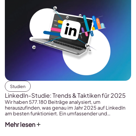
[…]
Studien
LinkedIn-Studie: Trends & Taktiken für 2025
Wir haben 577.180 Beiträge analysiert, um
herauszufinden, was genau im Jahr 2025 auf LinkedIn
am besten funktioniert. Ein umfassender und
detaillierter Blick auf die Entwicklung von LinkedIn –
Mehr lesen
basierend auf zwei Jahren kontinuierlicher Analyse der
Plattform. Und die Daten? Sie zeigen spannende