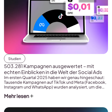
Studien
503.281 Kampagnen ausgewertet – mit
echten Einblicken in die Welt der Social Ads
Im ersten Quartal 2025 haben wir genau hingeschaut:
Tausende Kampagnen auf TikTok und Meta (Facebook,
Instagram und WhatsApp) wurden analysiert, um die
bislang detaillierteste Analyse zu Social Ads
Mehr lesen
zusammenzustellen. Das Ergebnis? Echte Zahlen statt
Bauchgefühl – über Budgets, Formate, Trends und
alles, was erfolgreiche Werbung heutzutage ausmacht.
Spoiler: Es sind ein paar echte Überraschungen dabei!