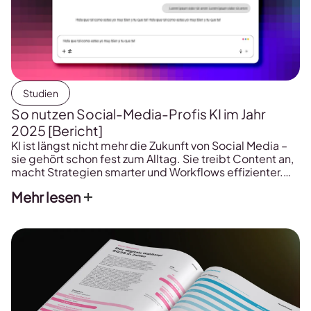
Studien
So nutzen Social-Media-Profis KI im Jahr
2025 [Bericht]
KI ist längst nicht mehr die Zukunft von Social Media –
sie gehört schon fest zum Alltag. Sie treibt Content an,
macht Strategien smarter und Workflows effizienter.
Wenn du wissen willst, wie die Branche künstliche
Mehr lesen
Intelligenz wirklich einsetzt, ist dieser Bericht genau
das Richtige für dich. Wir haben hunderte Social-
Media-Manager, Freelancer, Agentur-Teams und
Content-Creator gefragt […]