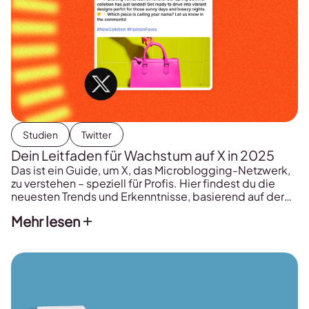
Studien
Twitter
Dein Leitfaden für Wachstum auf X in 2025
Das ist ein Guide, um X, das Microblogging-Netzwerk,
zu verstehen – speziell für Profis. Hier findest du die
neuesten Trends und Erkenntnisse, basierend auf der
Analyse von 23.561 Accounts, 2.144.853 Posts und
Mehr lesen
31.066 Threads. Diese Studie beantwortet die Frage,
wie du auf Twitter / X wachsen kannst – mit handfesten
Daten. Du erhältst wertvolle Erkenntnisse […]