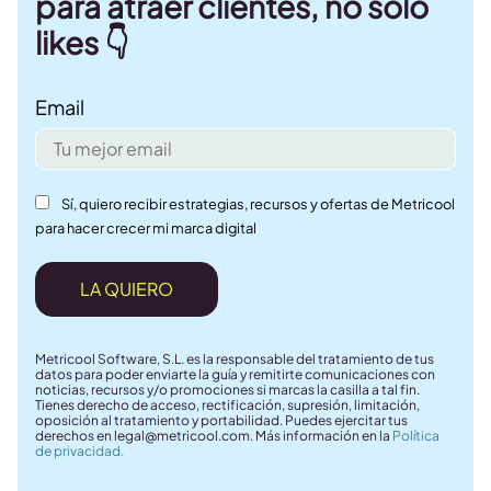
para atraer clientes, no solo
likes 👇
Email
Sí, quiero recibir estrategias, recursos y ofertas de Metricool
para hacer crecer mi marca digital
LA QUIERO
Metricool Software, S.L. es la responsable del tratamiento de tus
datos para poder enviarte la guía y remitirte comunicaciones con
noticias, recursos y/o promociones si marcas la casilla a tal fin.
Tienes derecho de acceso, rectificación, supresión, limitación,
oposición al tratamiento y portabilidad. Puedes ejercitar tus
derechos en
legal@metricool.com
. Más información en la
Política
de privacidad.