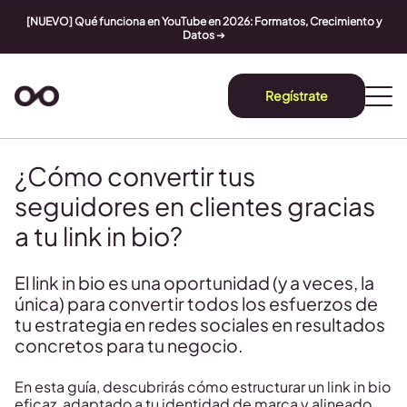
[NUEVO] Qué funciona en YouTube en 2026: Formatos, Crecimiento y
Datos
➔
Regístrate
¿Cómo convertir tus
seguidores en clientes gracias
a tu link in bio?
El link in bio es una oportunidad (y a veces, la
única) para convertir todos los esfuerzos de
tu estrategia en redes sociales en resultados
concretos para tu negocio.
En esta guía, descubrirás cómo estructurar un link in bio
eficaz, adaptado a tu identidad de marca y alineado