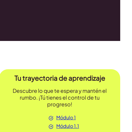
Tu trayectoria de aprendizaje
Descubre lo que te espera y mantén el
rumbo. ¡Tú tienes el control de tu
progreso!
Módulo 1
Módulo 1.1