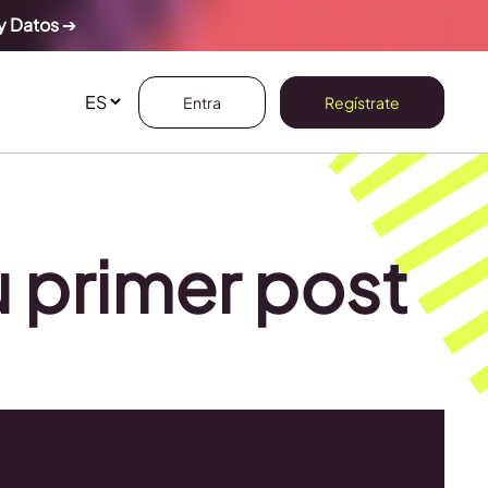
y Datos
➔
Entra
Regístrate
 primer post