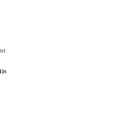
st.
t
 in