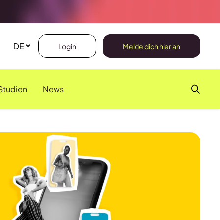
Login
Melde dich hier an
Studien
News