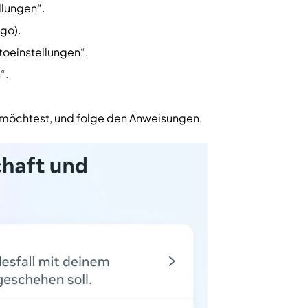
llungen“.
go).
oeinstellungen“.
“.
n möchtest, und folge den Anweisungen.