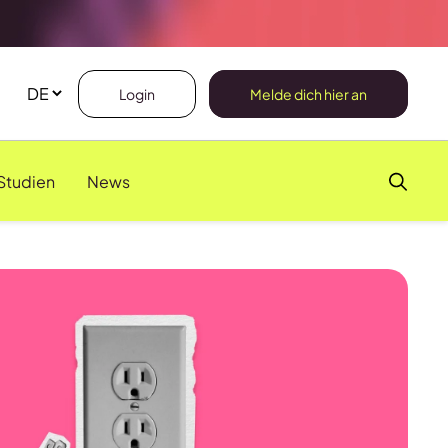
Login
Melde dich hier an
Studien
News