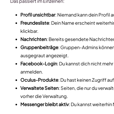
Das passiert im Einzelnen:
Profil unsichtbar
: Niemand kann dein Profil a
Freundesliste
: Dein Name erscheint weiterhi
klickbar.
Nachrichten
: Bereits gesendete Nachrichten
Gruppenbeiträge
: Gruppen-Admins können 
ausgegraut angezeigt.
Facebook-Login
: Du kannst dich nicht me
anmelden.
Oculus-Produkte
: Du hast keinen Zugriff a
Verwaltete Seiten
: Seiten, die nur du verwa
vorher die Verwaltung.
Messenger bleibt aktiv
: Du kannst weiterhi