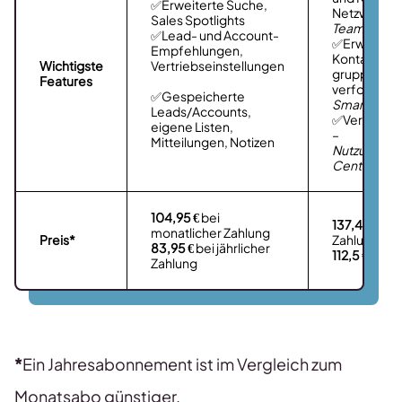
✅Erweiterte Suche,
Netzwerk d
Sales Spotlights
TeamLink, 
✅Lead- und Account-
✅Erweitert
Empfehlungen,
Kontaktauf
Wichtigste
Vertriebseinstellungen
gruppieren
Features
verfolgen –
✅Gespeicherte
Smart Links
Leads/Accounts,
✅Verwaltun
eigene Listen,
–
Mitteilungen, Notizen
Nutzungsbe
Center
104,95 €
bei
137,49 €
bei
monatlicher Zahlung
Preis*
Zahlung
83,95 €
bei jährlicher
112,5 €
bei jä
Zahlung
*
Ein Jahresabonnement ist im Vergleich zum
Monatsabo günstiger.