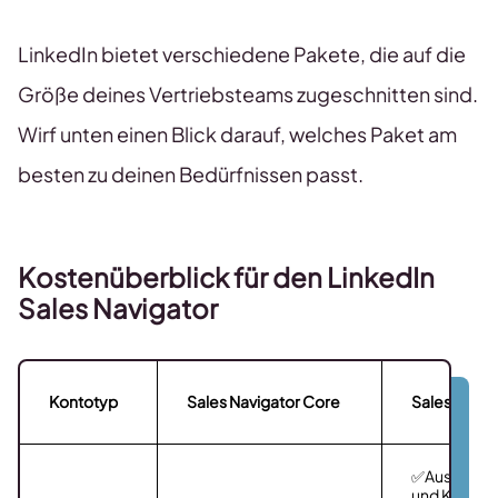
LinkedIn bietet verschiedene Pakete, die auf die
Größe deines Vertriebsteams zugeschnitten sind.
Wirf unten einen Blick darauf, welches Paket am
besten zu deinen Bedürfnissen passt.
Kostenüberblick für den LinkedIn
Sales Navigator
Kontotyp
Sales Navigator Core
Sales Navi
✅Austausch
und Kunden