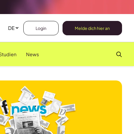
Login
Melde dich hier an
Studien
News