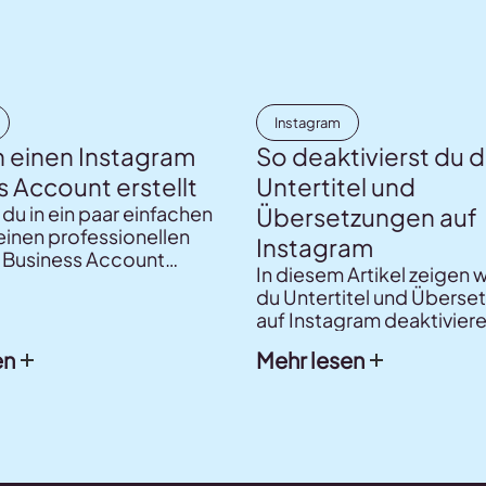
Instagram
 einen Instagram
So deaktivierst du d
 Account erstellt
Untertitel und
 du in ein paar einfachen
Übersetzungen auf
einen professionellen
Instagram
 Business Account
In diesem Artikel zeigen wi
t und welche Vorteile
du Untertitel und Überse
sich bringt.
auf Instagram deaktiviere
en
Mehr lesen