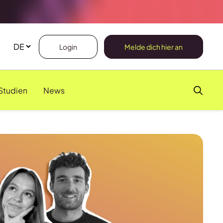
Login
Melde dich hier an
Studien
News