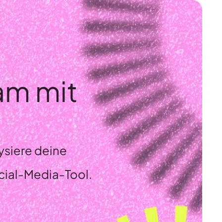
am mit
siere deine
ial-Media-Tool.