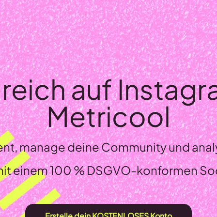
greich auf Instagr
Metricool
ent, manage deine Community und analy
mit einem 100 % DSGVO-konformen Soc
Erstelle dein KOSTENLOSES Konto