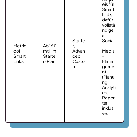
eis für
Smart
Links,
dafür
vollstä
ndige
s
Starte
Social
Metric
Ab 16 €
r,
-
ool
mtl. im
Advan
Media
Smart
Starte
ced,
-
Links
r-Plan
Custo
Mana
m
geme
nt
(Planu
ng,
Analyti
cs,
Repor
ts)
inklusi
ve.