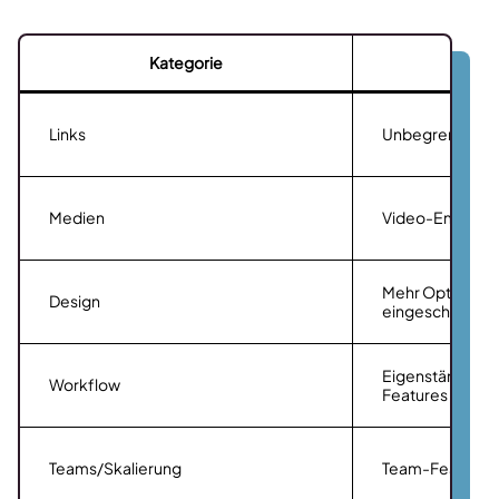
Kategorie
L
Links
Unbegrenzt, auc
Medien
Video-Embeds, 
Mehr Optionen 
Design
eingeschränkt
Eigenständiges T
Workflow
Features
Teams/Skalierung
Team-Features 