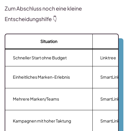
Zum Abschluss noch eine kleine
Entscheidungshilfe 👇
Situation
Em
Schneller Start ohne Budget
Linktree
Einheitliches Marken-Erlebnis
SmartLinks
Mehrere Marken/Teams
SmartLinks
Kampagnen mit hoher Taktung
SmartLinks