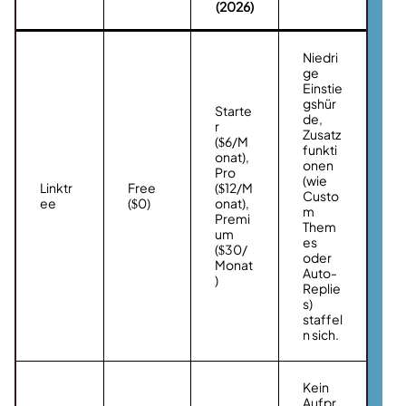
(2026)
Niedri
ge
Einstie
gshür
Starte
de,
r
Zusatz
($6/M
funkti
onat),
onen
Pro
(wie
Linktr
Free
($12/M
Custo
ee
($0)
onat),
m
Premi
Them
um
es
($30/
oder
Monat
Auto-
)
Replie
s)
staffel
n sich.
Kein
Aufpr