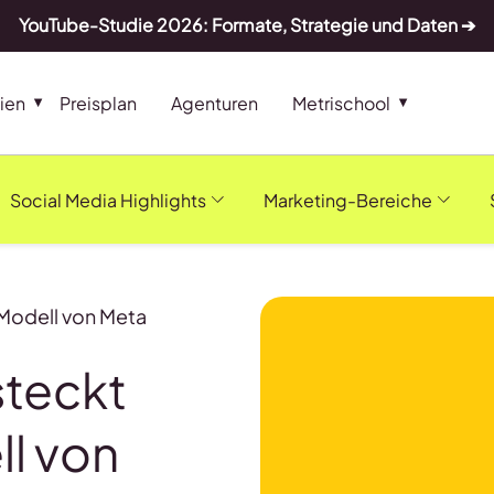
YouTube-Studie 2026: Formate, Strategie und Daten ➔
ien
Preisplan
Agenturen
Metrischool
Social Media Highlights
Marketing-Bereiche
-Modell von Meta
steckt
ll von