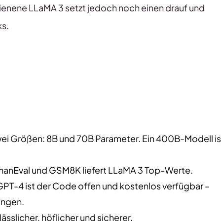
chienene LLaMA 3 setzt jedoch noch einen drauf und
ks.
wei Größen: 8B und 70B Parameter. Ein 400B-Modell is
manEval und GSM8K liefert LLaMA 3 Top-Werte.
GPT-4 ist der Code offen und kostenlos verfügbar –
ungen.
lässlicher, höflicher und sicherer.