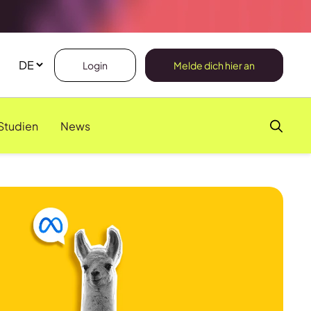
Login
Melde dich hier an
Studien
News