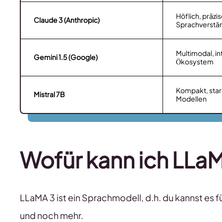
Höflich, präzis
Claude 3 (Anthropic)
Sprachverstä
Multimodal, in
Gemini 1.5 (Google)
Ökosystem
Kompakt, star
Mistral 7B
Modellen
Wofür kann ich LLa
LLaMA 3 ist ein Sprachmodell, d.h. du kannst es fü
und noch mehr.