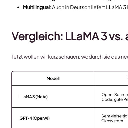
Multilingual
: Auch in Deutsch liefert LLaMA 3
Vergleich: LLaMA 3 vs.
Jetzt wollen wir kurz schauen, wodurch sie das 
Modell
Open-Source, 
LLaMA 3 (Meta)
Code, gute P
Sehr vielseitig
GPT-4 (OpenAI)
Ökosystem