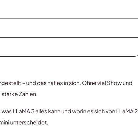
estellt – und das hat es in sich. Ohne viel Show und
starke Zahlen.
, was LLaMA 3 alles kann und worin es sich von LLaMA 2
ini unterscheidet.