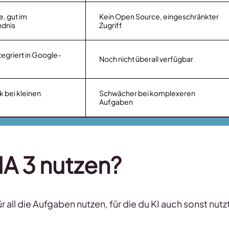
e, gut im
Kein Open Source, eingeschränkter
ndnis
Zugriff
tegriert in Google-
Noch nicht überall verfügbar
k bei kleinen
Schwächer bei komplexeren
Aufgaben
MA 3 nutzen?
r all die Aufgaben nutzen, für die du KI auch sonst nutz