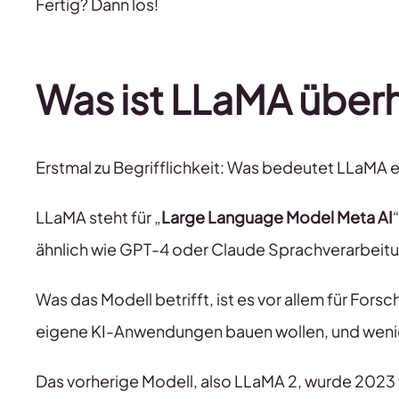
Fertig? Dann los!
Was ist LLaMA über
Erstmal zu Begrifflichkeit: Was bedeutet LLaMA e
LLaMA steht für „
Large Language Model Meta AI
ähnlich wie GPT-4 oder Claude Sprachverarbeit
Was das Modell betrifft, ist es vor allem für Fo
eigene KI-Anwendungen bauen wollen, und weniger
Das vorherige Modell, also LLaMA 2, wurde 2023 