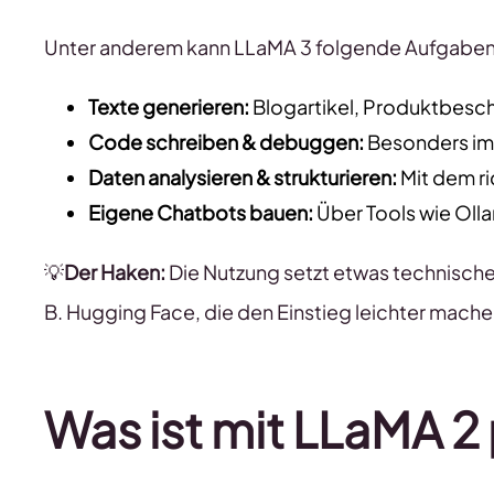
Unter anderem kann LLaMA 3 folgende Aufgaben
Texte generieren:
Blogartikel, Produktbesc
Code schreiben & debuggen:
Besonders im 
Daten analysieren & strukturieren:
Mit dem ri
Eigene Chatbots bauen:
Über Tools wie Oll
💡
Der Haken:
Die Nutzung setzt etwas technisch
B. Hugging Face, die den Einstieg leichter mach
Was ist mit LLaMA 2 