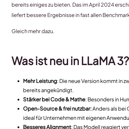
bereits einiges zu bieten. Das im April 2024 ers
liefert bessere Ergebnisse in fast allen Benchmar
Gleich mehr dazu.
Was ist neu in LLaMA 3?
Mehr Leistung
: Die neue Version kommt in z
bereits angekündigt.
Stärker bei Code & Mathe
: Besonders in Hu
Open-Source & frei nutzbar:
Anders als bei 
ideal für Unternehmen mit eigenen Anwend
Besseres Alignment
: Das Modell reagiert ver