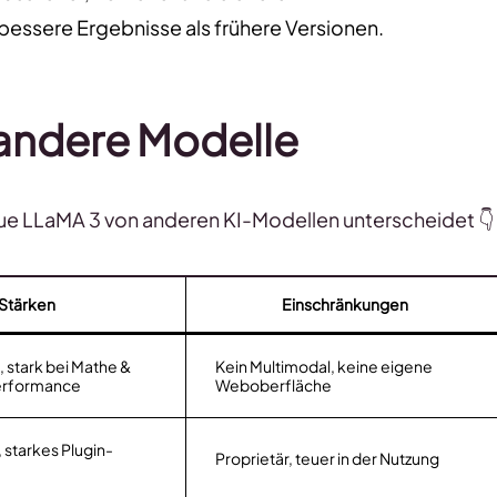
 bessere Ergebnisse als frühere Versionen.
 andere Modelle
neue LLaMA 3 von anderen KI-Modellen unterscheidet 👇
Stärken
Einschränkungen
stark bei Mathe &
Kein Multimodal, keine eigene
erformance
Weboberfläche
, starkes Plugin-
Proprietär, teuer in der Nutzung