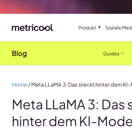
Produkt
Soziale Med
Blog
Guides
Home
/
Meta LLaMA 3: Das steckt hinter dem KI
Meta LLaMA 3: Das 
hinter dem KI-Mode