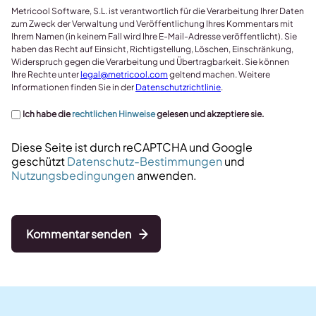
Metricool Software, S.L. ist verantwortlich für die Verarbeitung Ihrer Daten
zum Zweck der Verwaltung und Veröffentlichung Ihres Kommentars mit
Ihrem Namen (in keinem Fall wird Ihre E-Mail-Adresse veröffentlicht). Sie
haben das Recht auf Einsicht, Richtigstellung, Löschen, Einschränkung,
Widerspruch gegen die Verarbeitung und Übertragbarkeit. Sie können
Ihre Rechte unter
legal@metricool.com
geltend machen. Weitere
Informationen finden Sie in der
Datenschutzrichtlinie
.
Ich habe die
rechtlichen Hinweise
gelesen und akzeptiere sie.
Diese Seite ist durch reCAPTCHA und Google
geschützt
Datenschutz-Bestimmungen
und
Nutzungsbedingungen
anwenden.
Kommentar senden