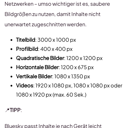
Netzwerken – umso wichtiger ist es, saubere
Bildgrößen zu nutzen, damit Inhalte nicht
unerwartet zugeschnitten werden.
Titelbild
: 3000 x 1000 px
Profilbild
: 400 x 400 px
Quadratische Bilder
: 1200 x 1200 px
Horizontale Bilder
: 1200 x 675 px
Vertikale Bilder
: 1080 x 1350 px
Videos
: 1920 x 1080 px, 1080 x 1080 px oder
1080 x 1920 px (max. 60 Sek.)
📍
TIPP
:
Bluesky passt Inhalte je nach Gerät leicht