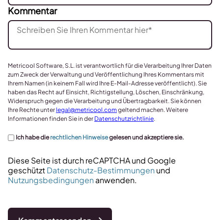
Kommentar
Metricool Software, S.L. ist verantwortlich für die Verarbeitung Ihrer Daten
zum Zweck der Verwaltung und Veröffentlichung Ihres Kommentars mit
Ihrem Namen (in keinem Fall wird Ihre E-Mail-Adresse veröffentlicht). Sie
haben das Recht auf Einsicht, Richtigstellung, Löschen, Einschränkung,
Widerspruch gegen die Verarbeitung und Übertragbarkeit. Sie können
Ihre Rechte unter
legal@metricool.com
geltend machen. Weitere
Informationen finden Sie in der
Datenschutzrichtlinie
.
Ich habe die
rechtlichen Hinweise
gelesen und akzeptiere sie.
Diese Seite ist durch reCAPTCHA und Google
geschützt
Datenschutz-Bestimmungen
und
Nutzungsbedingungen
anwenden.