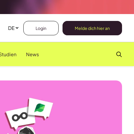
Login
Melde dich hier an
Studien
News