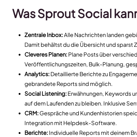
Was Sprout Social kan
Zentrale Inbox:
Alle Nachrichten landen gebü
Damit behältst du die Übersicht und sparst Z
Cleveres Planen:
Plane Posts über verschied
Veröffentlichungszeiten, Bulk-Planung, ge
Analytics:
Detaillierte Berichte zu Engage
gebrandete Reports sind möglich.
Social Listening:
Erwähnungen, Keywords und
auf dem Laufenden zu bleiben. Inklusive S
CRM:
Gespräche und Kundenhistorien speich
Integration mit Helpdesk-Software.
Berichte:
Individuelle Reports mit deinem B