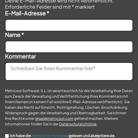
Deine E-Mail-Adresse wird nicht veröffentlicht.
Erforderliche Felder sind mit
*
markiert
E-Mail-Adresse
*
Name
*
Kommentar
Metricool Software, S.L. ist verantwortlich für die Verarbeitung Ihrer Daten
zum Zweck der Verwaltung und Veröffentlichung Ihres Kommentars mit
Ihrem Namen (in keinem Fall wird Ihre E-Mail-Adresse veröffentlicht). Sie
haben das Recht auf Einsicht, Richtigstellung, Löschen, Einschränkung,
Widerspruch gegen die Verarbeitung und Übertragbarkeit. Sie können
Ihre Rechte unter
legal@metricool.com
geltend machen. Weitere
Informationen finden Sie in der
Datenschutzrichtlinie
.
Ich habe die
rechtlichen Hinweise
gelesen und akzeptiere sie.