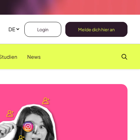
Login
Melde dich hier an
Studien
News