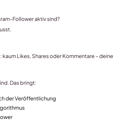
gram-Follower aktiv sind?
usst.
: kaum Likes, Shares oder Kommentare – deine
nd. Das bringt:
ch der Veröffentlichung
lgorithmus
lower