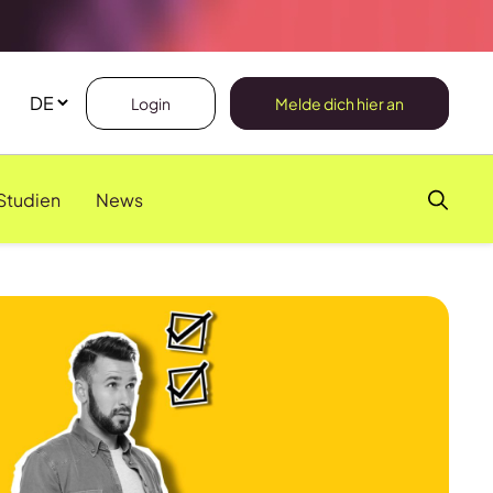
Login
Melde dich hier an
Studien
News