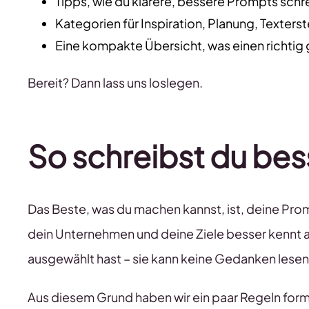
Tipps, wie du klarere, bessere Prompts schr
Kategorien für Inspiration, Planung, Texters
Eine kompakte Übersicht, was einen richti
Bereit? Dann lass uns loslegen.
So schreibst du be
Das Beste, was du machen kannst, ist, deine Pro
dein Unternehmen und deine Ziele besser kennt als 
ausgewählt hast – sie kann keine Gedanken lesen
Aus diesem Grund haben wir ein paar Regeln formu