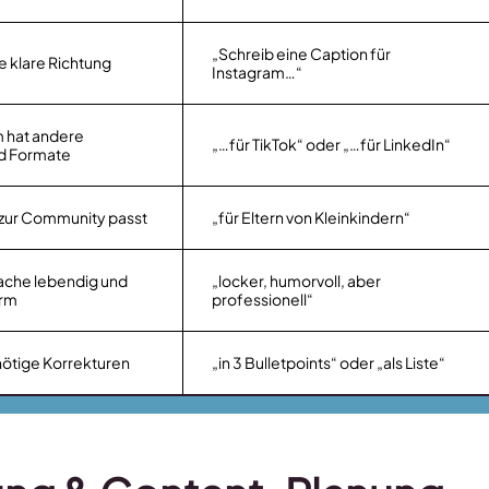
„Schreib eine Caption für
ne klare Richtung
Instagram…“
m hat andere
„…für TikTok“ oder „…für LinkedIn“
nd Formate
 zur Community passt
„für Eltern von Kleinkindern“
ache lebendig und
„locker, humorvoll, aber
rm
professionell“
nötige Korrekturen
„in 3 Bulletpoints“ oder „als Liste“