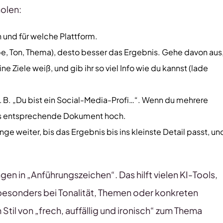
holen:
n und für welche Plattform.
pe, Ton, Thema), desto besser das Ergebnis. Gehe davon aus
 Ziele weiß, und gib ihr so viel Info wie du kannst (lade
 z. B. „Du bist ein Social-Media-Profi…“. Wenn du mehrere
das entsprechende Dokument hoch.
ge weiter, bis das Ergebnis bis ins kleinste Detail passt, un
en in „Anführungszeichen“. Das hilft vielen KI-Tools,
besonders bei Tonalität, Themen oder konkreten
Stil von „frech, auffällig und ironisch“ zum Thema