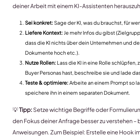
deiner Arbeit mit einem KI-Assistenten herauszu
Sei konkret:
Sage der KI, was du brauchst, für we
Liefere Kontext:
Je mehr Infos du gibst (Zielgrup
dass die KI nichts über dein Unternehmen und deine
Dokumente hoch etc.).
Nutze Rollen:
Lass die KI in eine Rolle schlüpfen,
Buyer Personas hast, beschreibe sie und lade 
Teste & optimiere:
Arbeite an einem Prompt so lan
speichere ihn in einem separaten Dokument.
💡
Tipp:
Setze wichtige Begriffe oder Formulierung
den Fokus deiner Anfrage besser zu verstehen – 
Anweisungen. Zum Beispiel: Erstelle eine Hook im 