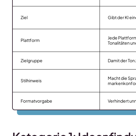
Ziel
Gibt der KI ei
Jede Plattfor
Plattform
Tonalitäten u
Zielgruppe
Damit der Ton
Macht die Spr
Stilhinweis
markenkonfo
Formatvorgabe
Verhindert un