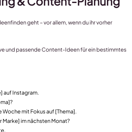
dung & Content-Planung
deenfinden geht – vor allem, wenn du ihr vorher
ative und passende Content-Ideen für ein bestimmtes
] auf Instagram.
hema]?
te Woche mit Fokus auf [Thema].
r Marke] im nächsten Monat?
te.