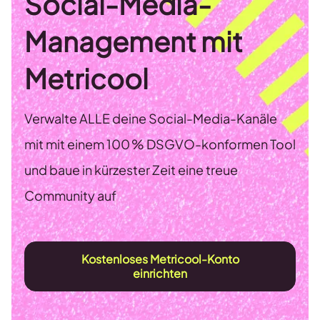
Social-Media-
Management mit
Metricool
Verwalte ALLE deine Social-Media-Kanäle
mit mit einem 100 % DSGVO-konformen Tool
und baue in kürzester Zeit eine treue
Community auf
Kostenloses Metricool-Konto
einrichten