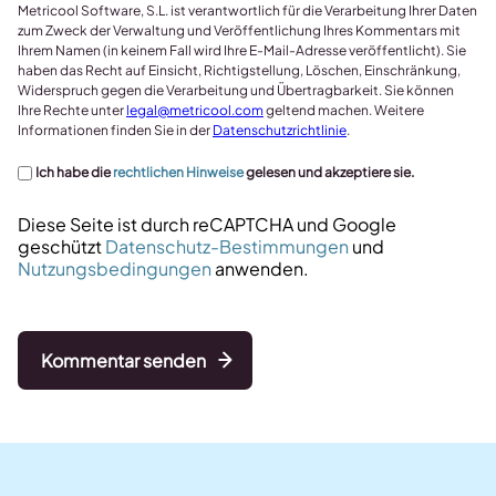
Metricool Software, S.L. ist verantwortlich für die Verarbeitung Ihrer Daten
zum Zweck der Verwaltung und Veröffentlichung Ihres Kommentars mit
Ihrem Namen (in keinem Fall wird Ihre E-Mail-Adresse veröffentlicht). Sie
haben das Recht auf Einsicht, Richtigstellung, Löschen, Einschränkung,
Widerspruch gegen die Verarbeitung und Übertragbarkeit. Sie können
Ihre Rechte unter
legal@metricool.com
geltend machen. Weitere
Informationen finden Sie in der
Datenschutzrichtlinie
.
Ich habe die
rechtlichen Hinweise
gelesen und akzeptiere sie.
Diese Seite ist durch reCAPTCHA und Google
geschützt
Datenschutz-Bestimmungen
und
Nutzungsbedingungen
anwenden.
Kommentar senden