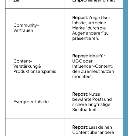
Repost:
Zeige User-
Inhalte, um deine
Community-
Marke “durch die
Vertrauen
Augen anderer” zu
präsentieren.
Repost:
Ideal für
Content-
UGC oder
Verstärkung &
Influencer-Content,
Produktionsersparnis
den du erneut nutzen
möchtest.
Repost
: Nutze
bewährte Posts und
Evergreen Inhalte
sichere langfristige
Sichtbarkeit.
Repost
: Lass deinen
Content über andere