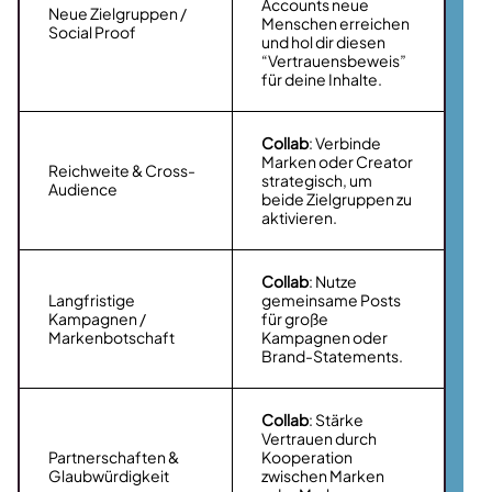
Accounts neue
Neue Zielgruppen /
Menschen erreichen
Social Proof
und hol dir diesen
“Vertrauensbeweis”
für deine Inhalte.
Collab
: Verbinde
Marken oder Creator
Reichweite & Cross-
strategisch, um
Audience
beide Zielgruppen zu
aktivieren.
Collab
: Nutze
Langfristige
gemeinsame Posts
Kampagnen /
für große
Markenbotschaft
Kampagnen oder
Brand-Statements.
Collab
: Stärke
Vertrauen durch
Partnerschaften &
Kooperation
Glaubwürdigkeit
zwischen Marken