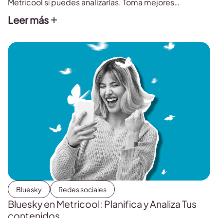
Metricool sí puedes analizarlas. Toma mejores
decisiones con los datos en la mano y pon rumbo al
Leer más
éxito con tu cuenta.
Bluesky
Redes sociales
Bluesky en Metricool: Planifica y Analiza Tus
contenidos