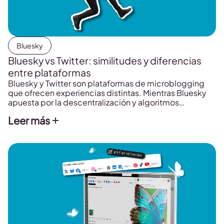
Bluesky
Bluesky vs Twitter: similitudes y diferencias
entre plataformas
Bluesky y Twitter son plataformas de microblogging
que ofrecen experiencias distintas. Mientras Bluesky
apuesta por la descentralización y algoritmos
personalizados, Twitter destaca por su alcance masivo
Leer más
y herramientas avanzadas. Descubre cuál se adapta
mejor a tus objetivos.