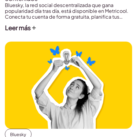
Bluesky, la red social descentralizada que gana
popularidad día tras día, está disponible en Metricool.
Conecta tu cuenta de forma gratuita, planifica tus
publicaciones, analiza los resultados y mejora tu
Leer más
estrategia de contenidos.
Bluesky