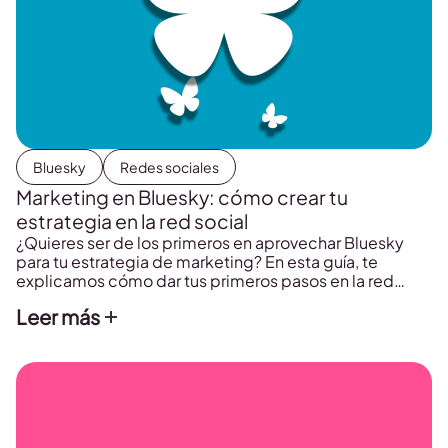
Bluesky
Redes sociales
Marketing en Bluesky: cómo crear tu
estrategia en la red social
¿Quieres ser de los primeros en aprovechar Bluesky
para tu estrategia de marketing? En esta guía, te
explicamos cómo dar tus primeros pasos en la red
social, optimizar tu perfil, diseñar contenido atractivo y
Leer más
conectar con tu audiencia.