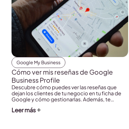
Google My Business
Cómo ver mis reseñas de Google
Business Profile
Descubre cómo puedes ver las reseñas que
dejan los clientes de tu negocio en tu ficha de
Google y cómo gestionarlas. Además, te
cuento un pequeño secreto para tenerlo todo
Leer más
en la misma plataforma.