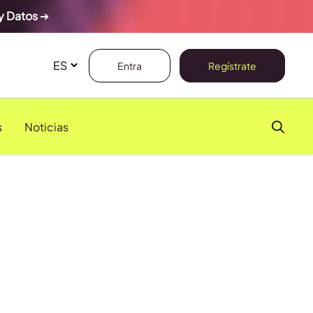
y Datos
➔
Entra
Regístrate
s
Noticias