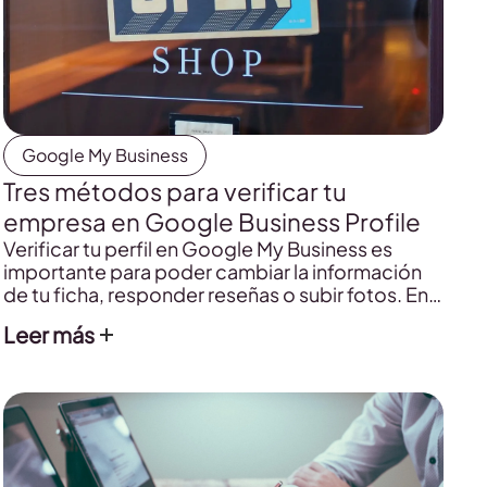
Google My Business
Tres métodos para verificar tu
empresa en Google Business Profile
Verificar tu perfil en Google My Business es
importante para poder cambiar la información
de tu ficha, responder reseñas o subir fotos. En
definitiva, administrar la información de tu
Leer más
empresa en Google. Y aquí te contamos cómo
hacerlo.