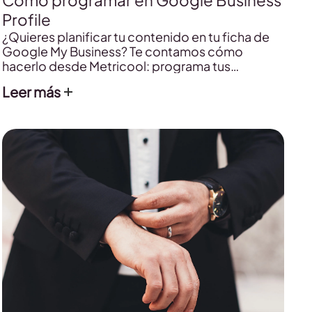
Cómo programar en Google Business
Profile
¿Quieres planificar tu contenido en tu ficha de
Google My Business? Te contamos cómo
hacerlo desde Metricool: programa tus
publicaciones, añade imágenes o incluye links.
Leer más
Además, con la funcionalidad de autolistas
siempre vas a tener contenido en tu perfil.