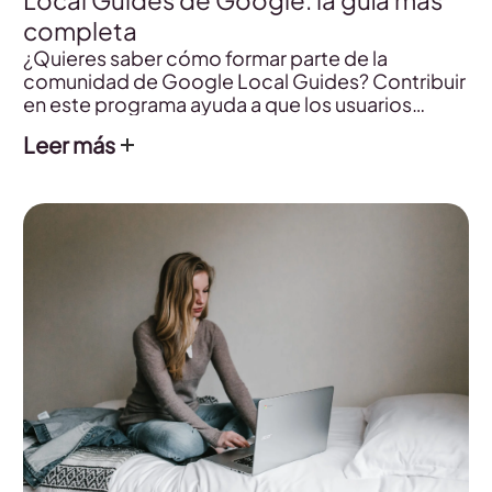
Local Guides de Google: la guía más
completa
¿Quieres saber cómo formar parte de la
comunidad de Google Local Guides? Contribuir
en este programa ayuda a que los usuarios
descubran negocios locales, así como a ganar
Leer más
pequeñas recompensas. En este post tienes
todas las respuestas.