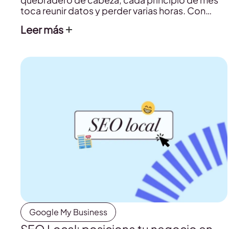
toca reunir datos y perder varias horas. Con
Metricool puedes descargar los informes
Leer más
personalizados a tu gusto en un solo clic.
Google My Business