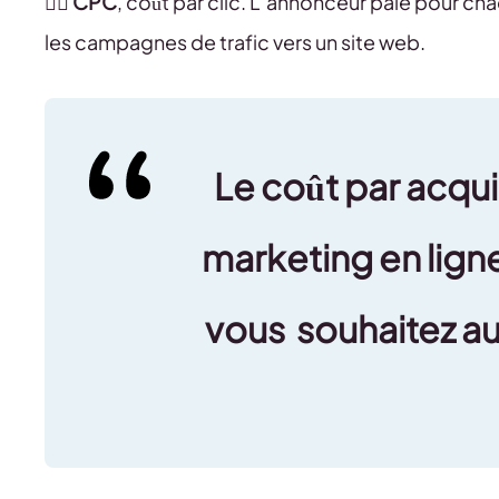
👉🏻
CPC
, coût par clic. L’annonceur paie pour chaq
les campagnes de trafic vers un site web.
Le coût par acquis
marketing en ligne
vous souhaitez a