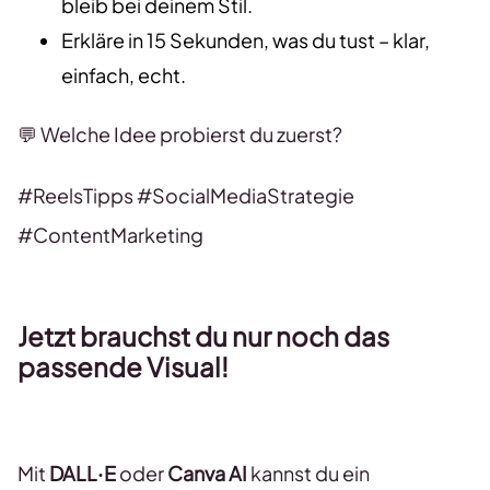
bleib bei deinem Stil.
Erkläre in 15 Sekunden, was du tust – klar,
einfach, echt.
💬 Welche Idee probierst du zuerst?
#ReelsTipps #SocialMediaStrategie
#ContentMarketing
Jetzt brauchst du nur noch das
passende Visual
!
Mit
DALL·E
oder
Canva AI
kannst du ein