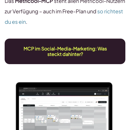
Das
Metricool-MCP
steht allen Metricool-Nutzern
zur Verfügung – auch im Free-Plan und
so richtest
du es ein
.
MCP im Social-Media-Marketing: Was
steckt dahinter?