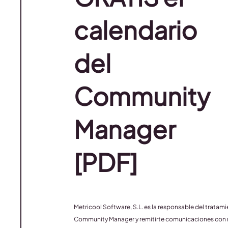
calendario
del
Community
Manager
[PDF]
Metricool Software, S.L. es la responsable del tratami
Community Manager y remitirte comunicaciones con nov