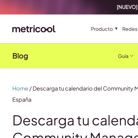
[NUEVO] 
Producto
Redes 
Blog
Guía
Home
/
Descarga tu calendario del Community 
España
Descarga tu calenda
Community Manage