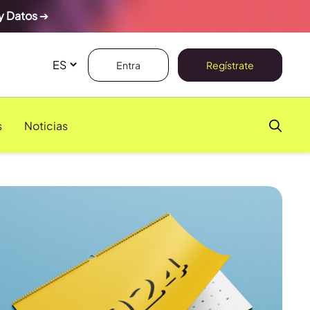
y Datos
➔
Entra
Regístrate
s
Noticias