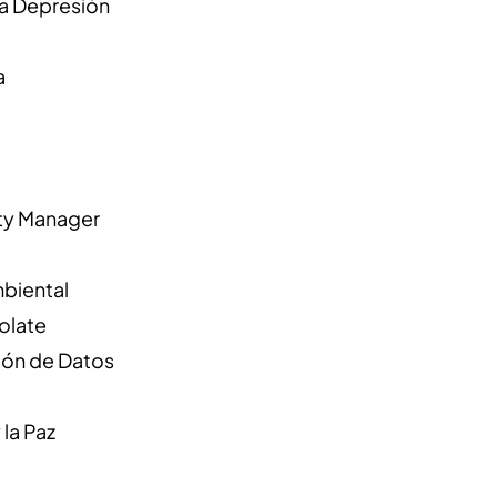
la Depresión
a
ity Manager
mbiental
colate
ción de Datos
 la Paz