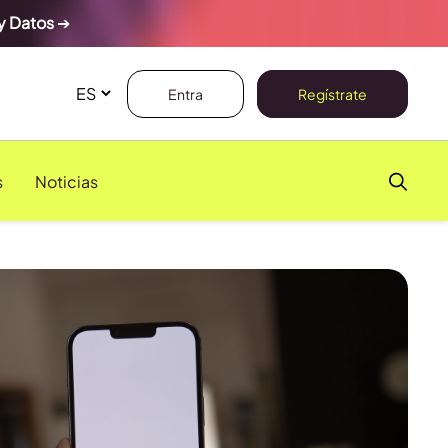
y Datos
➔
Entra
Regístrate
s
Noticias