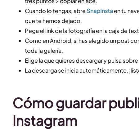
tres puntos > copiar enlace.
Cuando lo tengas, abre
SnapInsta
en tu nav
que te hemos dejado.
Pega el link de la fotografía en la caja de tex
Como en Android, si has elegido un post co
toda la galería.
Elige la que quieres descargar y pulsa sobr
La descarga se inicia automáticamente, ¡list
Cómo guardar publ
Instagram