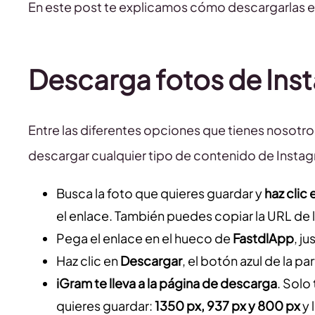
En este post te explicamos cómo descargarlas en
Descarga fotos de Ins
Entre las diferentes opciones que tienes nosot
descargar cualquier tipo de contenido de Instagr
Busca la foto que quieres guardar y
haz clic
el enlace. También puedes copiar la URL de l
Pega el enlace en el hueco de
FastdlApp
, j
Haz clic en
Descargar
, el botón azul de la p
iGram te lleva a la página de descarga
. Solo
quieres guardar:
1350 px, 937 px y 800 px
y 