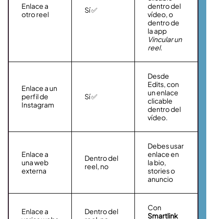
Enlace a
dentro del
Sí ✅
otro reel
vídeo, o
dentro de
la app
Vincular un
reel.
Desde
Edits, con
Enlace a un
un enlace
perfil de
Sí ✅
clicable
Instagram
dentro del
vídeo.
Debes usar
Enlace a
enlace en
Dentro del
una web
la bio,
reel, no
externa
stories o
anuncio
Con
Enlace a
Dentro del
Smartlink