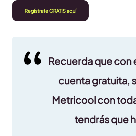
Regístrate GRATIS aquí
Recuerda que con e
cuenta gratuita, s
Metricool con tod
tendrás que 