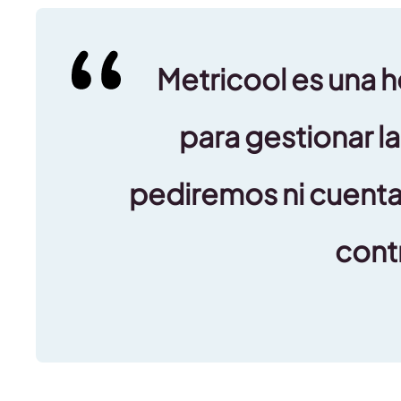
Metricool es una 
para gestionar l
pediremos ni cuentas
cont