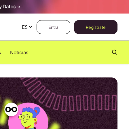
y Datos
➔
Entra
Regístrate
s
Noticias